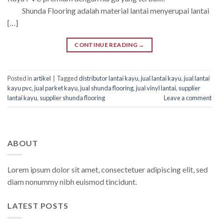
Shunda Flooring adalah material lantai menyerupai lantai
[…]
CONTINUE READING
→
Posted in
artikel
|
Tagged
distributor lantai kayu
,
jual lantai kayu
,
jual lantai
kayu pvc
,
jual parket kayu
,
jual shunda flooring
,
jual vinyl lantai
,
supplier
lantai kayu
,
supplier shunda flooring
Leave a comment
ABOUT
Lorem ipsum dolor sit amet, consectetuer adipiscing elit, sed
diam nonummy nibh euismod tincidunt.
LATEST POSTS