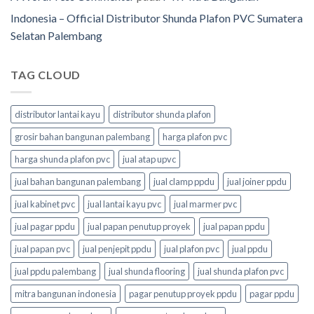
Indonesia – Official Distributor Shunda Plafon PVC Sumatera
Selatan Palembang
TAG CLOUD
distributor lantai kayu
distributor shunda plafon
grosir bahan bangunan palembang
harga plafon pvc
harga shunda plafon pvc
jual atap upvc
jual bahan bangunan palembang
jual clamp ppdu
jual joiner ppdu
jual kabinet pvc
jual lantai kayu pvc
jual marmer pvc
jual pagar ppdu
jual papan penutup proyek
jual papan ppdu
jual papan pvc
jual penjepit ppdu
jual plafon pvc
jual ppdu
jual ppdu palembang
jual shunda flooring
jual shunda plafon pvc
mitra bangunan indonesia
pagar penutup proyek ppdu
pagar ppdu