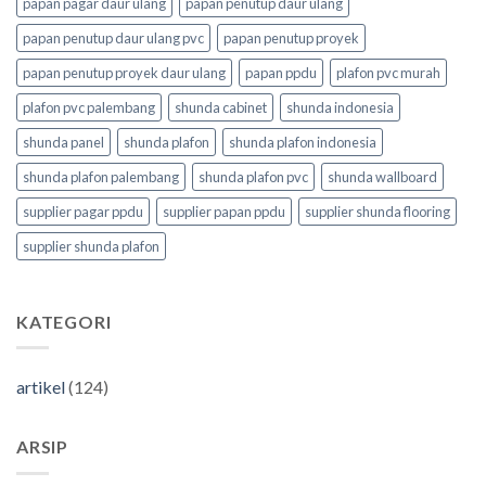
papan pagar daur ulang
papan penutup daur ulang
papan penutup daur ulang pvc
papan penutup proyek
papan penutup proyek daur ulang
papan ppdu
plafon pvc murah
plafon pvc palembang
shunda cabinet
shunda indonesia
shunda panel
shunda plafon
shunda plafon indonesia
shunda plafon palembang
shunda plafon pvc
shunda wallboard
supplier pagar ppdu
supplier papan ppdu
supplier shunda flooring
supplier shunda plafon
KATEGORI
artikel
(124)
ARSIP