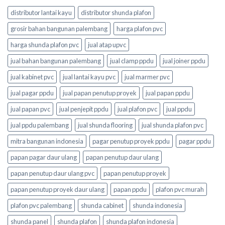
distributor lantai kayu
distributor shunda plafon
grosir bahan bangunan palembang
harga plafon pvc
harga shunda plafon pvc
jual atap upvc
jual bahan bangunan palembang
jual clamp ppdu
jual joiner ppdu
jual kabinet pvc
jual lantai kayu pvc
jual marmer pvc
jual pagar ppdu
jual papan penutup proyek
jual papan ppdu
jual papan pvc
jual penjepit ppdu
jual plafon pvc
jual ppdu
jual ppdu palembang
jual shunda flooring
jual shunda plafon pvc
mitra bangunan indonesia
pagar penutup proyek ppdu
pagar ppdu
papan pagar daur ulang
papan penutup daur ulang
papan penutup daur ulang pvc
papan penutup proyek
papan penutup proyek daur ulang
papan ppdu
plafon pvc murah
plafon pvc palembang
shunda cabinet
shunda indonesia
shunda panel
shunda plafon
shunda plafon indonesia