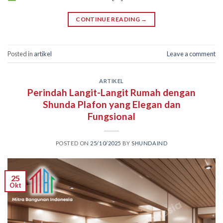
CONTINUE READING
→
Posted in
artikel
Leave a comment
ARTIKEL
Perindah Langit-Langit Rumah dengan
Shunda Plafon yang Elegan dan
Fungsional
POSTED ON
25/10/2025
BY
SHUNDAIND
25
Okt