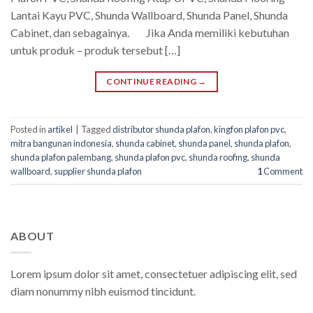
Lantai Kayu PVC, Shunda Wallboard, Shunda Panel, Shunda
Cabinet, dan sebagainya. Jika Anda memiliki kebutuhan
untuk produk – produk tersebut […]
CONTINUE READING
→
Posted in
artikel
|
Tagged
distributor shunda plafon
,
kingfon plafon pvc
,
mitra bangunan indonesia
,
shunda cabinet
,
shunda panel
,
shunda plafon
,
shunda plafon palembang
,
shunda plafon pvc
,
shunda roofing
,
shunda
wallboard
,
supplier shunda plafon
1
Comment
ABOUT
Lorem ipsum dolor sit amet, consectetuer adipiscing elit, sed
diam nonummy nibh euismod tincidunt.