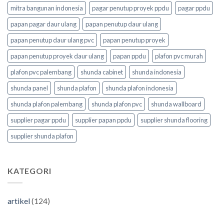
mitra bangunan indonesia
pagar penutup proyek ppdu
pagar ppdu
papan pagar daur ulang
papan penutup daur ulang
papan penutup daur ulang pvc
papan penutup proyek
papan penutup proyek daur ulang
papan ppdu
plafon pvc murah
plafon pvc palembang
shunda cabinet
shunda indonesia
shunda panel
shunda plafon
shunda plafon indonesia
shunda plafon palembang
shunda plafon pvc
shunda wallboard
supplier pagar ppdu
supplier papan ppdu
supplier shunda flooring
supplier shunda plafon
KATEGORI
artikel
(124)