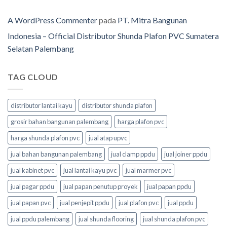
A WordPress Commenter
pada
PT. Mitra Bangunan
Indonesia – Official Distributor Shunda Plafon PVC Sumatera
Selatan Palembang
TAG CLOUD
distributor lantai kayu
distributor shunda plafon
grosir bahan bangunan palembang
harga plafon pvc
harga shunda plafon pvc
jual atap upvc
jual bahan bangunan palembang
jual clamp ppdu
jual joiner ppdu
jual kabinet pvc
jual lantai kayu pvc
jual marmer pvc
jual pagar ppdu
jual papan penutup proyek
jual papan ppdu
jual papan pvc
jual penjepit ppdu
jual plafon pvc
jual ppdu
jual ppdu palembang
jual shunda flooring
jual shunda plafon pvc