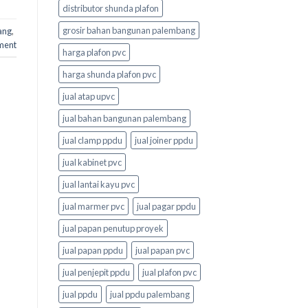
distributor shunda plafon
grosir bahan bangunan palembang
ang
,
ment
harga plafon pvc
harga shunda plafon pvc
jual atap upvc
jual bahan bangunan palembang
jual clamp ppdu
jual joiner ppdu
jual kabinet pvc
jual lantai kayu pvc
jual marmer pvc
jual pagar ppdu
jual papan penutup proyek
jual papan ppdu
jual papan pvc
jual penjepit ppdu
jual plafon pvc
jual ppdu
jual ppdu palembang