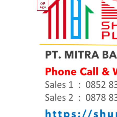
09
Agu