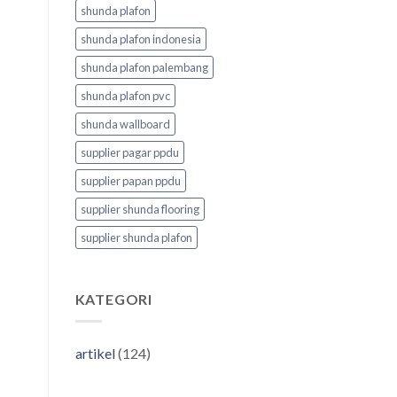
shunda plafon
shunda plafon indonesia
shunda plafon palembang
shunda plafon pvc
shunda wallboard
supplier pagar ppdu
supplier papan ppdu
supplier shunda flooring
supplier shunda plafon
KATEGORI
artikel
(124)