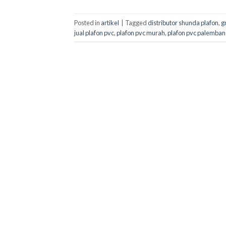
Posted in
artikel
|
Tagged
distributor shunda plafon
,
g
jual plafon pvc
,
plafon pvc murah
,
plafon pvc palemban