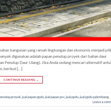
 bahan bangunan yang ramah lingkungan dan ekonomis menjadi pil
i banyak digunakan adalah papan penutup proyek dari bahan daur
an Penutup Daur Ulang). Jika Anda sedang mencari alternatif untu
n, berikut […]
CONTINUE READING
→
 penutup proyek
,
jual papan ppdu
,
jual papan pvc
,
jual ppdu
,
jual ppdu palembang
,
Leave a com