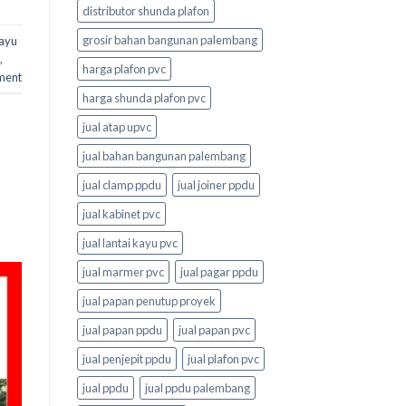
distributor shunda plafon
grosir bahan bangunan palembang
kayu
,
harga plafon pvc
ment
harga shunda plafon pvc
jual atap upvc
jual bahan bangunan palembang
jual clamp ppdu
jual joiner ppdu
jual kabinet pvc
jual lantai kayu pvc
jual marmer pvc
jual pagar ppdu
jual papan penutup proyek
jual papan ppdu
jual papan pvc
jual penjepit ppdu
jual plafon pvc
jual ppdu
jual ppdu palembang