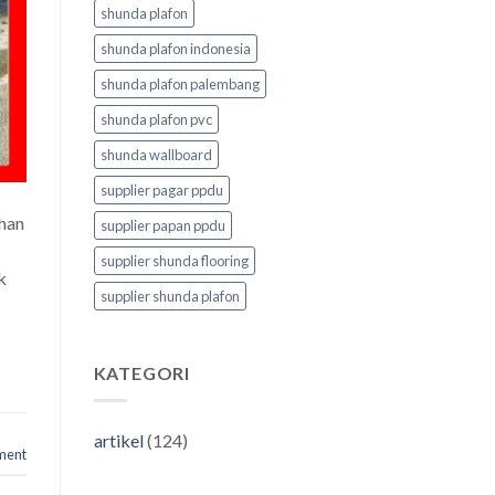
shunda plafon
shunda plafon indonesia
shunda plafon palembang
shunda plafon pvc
shunda wallboard
supplier pagar ppdu
ihan
supplier papan ppdu
supplier shunda flooring
k
supplier shunda plafon
KATEGORI
artikel
(124)
ment