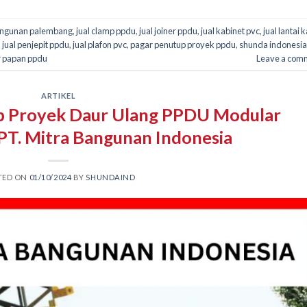
bangunan palembang
,
jual clamp ppdu
,
jual joiner ppdu
,
jual kabinet pvc
,
jual lantai 
,
jual penjepit ppdu
,
jual plafon pvc
,
pagar penutup proyek ppdu
,
shunda indonesia
r papan ppdu
Leave a com
ARTIKEL
p Proyek Daur Ulang PPDU Modular
 PT. Mitra Bangunan Indonesia
TED ON
01/10/2024
BY
SHUNDAIND