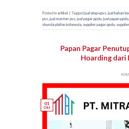
Posted in
artikel
|
Tagged
jual atap upvc
,
jual bahan 
pvc
,
jual marmer pvc
,
jual pagar ppdu
,
jual papan ppdu
shunda plafon indonesia
,
supplier pagar ppdu
,
supplie
Papan Pagar Penutu
Hoarding dari
POS
01
Okt