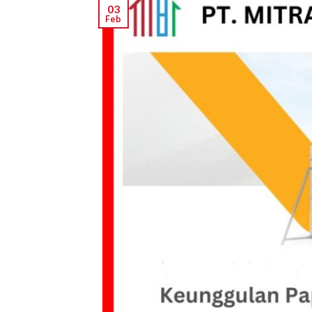
03
Feb