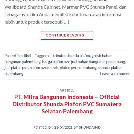
Wallboard, Shunda Cabinet, Marmer PVC Shunda Panel, dan
sebagainya. Jika Anda memiliki kebutuhan atau informasi
lebih untuk produk tersebut […]
CONTINUE READING
→
Posted in
artikel
|
Tagged
distributor shunda plafon
,
grosir bahan
bangunan palembang
,
harga plafon pvc
,
jual bahan bangunan palembang
,
jual plafon pvc
,
plafon pvc murah
,
plafon pvc palembang
,
shunda plafon
palembang
Leave a comment
ARTIKEL
PT. Mitra Bangunan Indonesia – Official
Distributor Shunda Plafon PVC Sumatera
Selatan Palembang
POSTED ON
23/04/2021
BY
SHUNDAIND