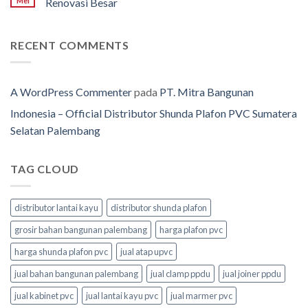
Mei
Renovasi Besar
RECENT COMMENTS
A WordPress Commenter
pada
PT. Mitra Bangunan
Indonesia – Official Distributor Shunda Plafon PVC Sumatera
Selatan Palembang
TAG CLOUD
distributor lantai kayu
distributor shunda plafon
grosir bahan bangunan palembang
harga plafon pvc
harga shunda plafon pvc
jual atap upvc
jual bahan bangunan palembang
jual clamp ppdu
jual joiner ppdu
jual kabinet pvc
jual lantai kayu pvc
jual marmer pvc