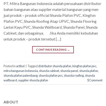
PT. Mitra Bangunan Indonesia adalah perusahaan distributor
bahan bangunan atau supplier material bangunan yang men
jual produk – produk official Shunda Plafon PVC, Kingfon
Plafon PVC, Shunda Roofing Atap UPVC, Shunda Flooring
Lantai Kayu PVC, Shunda Wallboard, Shunda Panel, Shunda
Cabinet, dan sebagainya. Jika Anda memiliki kebutuhan
untuk produk – produk tersebut […]
CONTINUE READING
→
Posted in
artikel
|
Tagged
distributor shunda plafon
,
kingfon plafon pvc
,
mitra bangunan indonesia
,
shunda cabinet
,
shunda panel
,
shunda plafon
,
shunda plafon palembang
,
shunda plafon pvc
,
shunda roofing
,
shunda
wallboard
,
supplier shunda plafon
1
Comment
ABOUT