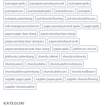
jual pagar ppdu
jual papan penutup proyek
jual papan ppdu
jual papan pvc
jual penjepit ppdu
jual plafon pvc
jual ppdu
jual ppdu palembang
jual shunda flooring
jual shunda plafon pvc
mitra bangunan indonesia
pagar penutup proyek ppdu
pagar ppdu
papan pagar daur ulang
papan penutup daur ulang
papan penutup daur ulang pvc
papan penutup proyek
papan penutup proyek daur ulang
papan ppdu
plafon pvc murah
plafon pvc palembang
shunda cabinet
shunda indonesia
shunda panel
shunda plafon
shunda plafon indonesia
shunda plafon palembang
shunda plafon pvc
shunda wallboard
supplier pagar ppdu
supplier papan ppdu
supplier shunda flooring
supplier shunda plafon
KATEGORI