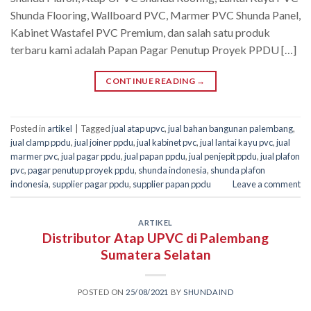
Shunda Flooring, Wallboard PVC, Marmer PVC Shunda Panel,
Kabinet Wastafel PVC Premium, dan salah satu produk
terbaru kami adalah Papan Pagar Penutup Proyek PPDU […]
CONTINUE READING
→
Posted in
artikel
|
Tagged
jual atap upvc
,
jual bahan bangunan palembang
,
jual clamp ppdu
,
jual joiner ppdu
,
jual kabinet pvc
,
jual lantai kayu pvc
,
jual
marmer pvc
,
jual pagar ppdu
,
jual papan ppdu
,
jual penjepit ppdu
,
jual plafon
pvc
,
pagar penutup proyek ppdu
,
shunda indonesia
,
shunda plafon
indonesia
,
supplier pagar ppdu
,
supplier papan ppdu
Leave a comment
ARTIKEL
Distributor Atap UPVC di Palembang
Sumatera Selatan
POSTED ON
25/08/2021
BY
SHUNDAIND