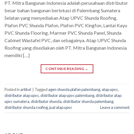
PT. Mitra Bangunan Indonesia adalah perusahaan distributor
besar bahan bangunan berlokasi di Palembang Sumatera
Selatan yang menyediakan Atap UPVC Shunda Roofing,
Plafon PVC Shunda Plafon, Plafon PVC Kingfon, Lantai Kayu
PVC Shunda Flooring, Marmer PVC Shunda Panel, Shunda
Cabinet Wastafel PVC, dan sebagainya. Atap UPVC Shunda
Roofing yang disediakan oleh PT. Mitra Bangunan Indonesia
memiliki […]
CONTINUE READING
→
Posted in
artikel
|
Tagged
agen shunda plafon palembang
,
atap upvc
,
distributor atap upvc
,
distributor atap upvc palembang
,
distributor atap
upvc sumatera
,
distributor shunda
,
distributor shunda palembang
,
distributor shunda roofing
,
jual atap upvc
Leave a comment