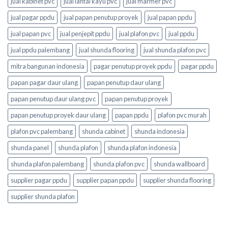
jual kabinet pvc
jual lantai kayu pvc
jual marmer pvc
jual pagar ppdu
jual papan penutup proyek
jual papan ppdu
jual papan pvc
jual penjepit ppdu
jual plafon pvc
jual ppdu
jual ppdu palembang
jual shunda flooring
jual shunda plafon pvc
mitra bangunan indonesia
pagar penutup proyek ppdu
pagar ppdu
papan pagar daur ulang
papan penutup daur ulang
papan penutup daur ulang pvc
papan penutup proyek
papan penutup proyek daur ulang
papan ppdu
plafon pvc murah
plafon pvc palembang
shunda cabinet
shunda indonesia
shunda panel
shunda plafon
shunda plafon indonesia
shunda plafon palembang
shunda plafon pvc
shunda wallboard
supplier pagar ppdu
supplier papan ppdu
supplier shunda flooring
supplier shunda plafon