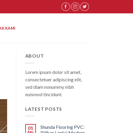
AK KAMI
ABOUT
Lorem ipsum dolor sit amet,
consectetuer adipiscing elit,
sed diam nonummy nibh
euismod tincidunt.
LATEST POSTS
Shunda Flooring PVC:
01
Agu
Pilihan Lantai Modern