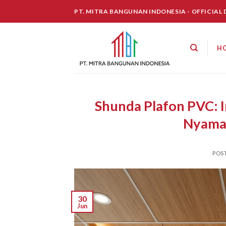
Skip
PT. MITRA BANGUNAN INDONESIA - OFFICIAL
to
content
H
Shunda Plafon PVC: 
Nyaman
POS
30
Jun