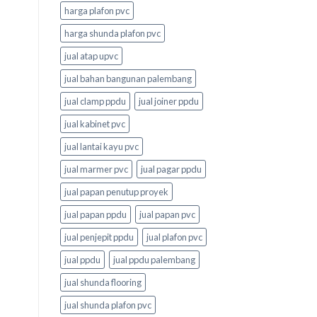
harga plafon pvc
harga shunda plafon pvc
jual atap upvc
jual bahan bangunan palembang
jual clamp ppdu
jual joiner ppdu
jual kabinet pvc
jual lantai kayu pvc
jual marmer pvc
jual pagar ppdu
jual papan penutup proyek
jual papan ppdu
jual papan pvc
jual penjepit ppdu
jual plafon pvc
jual ppdu
jual ppdu palembang
jual shunda flooring
jual shunda plafon pvc