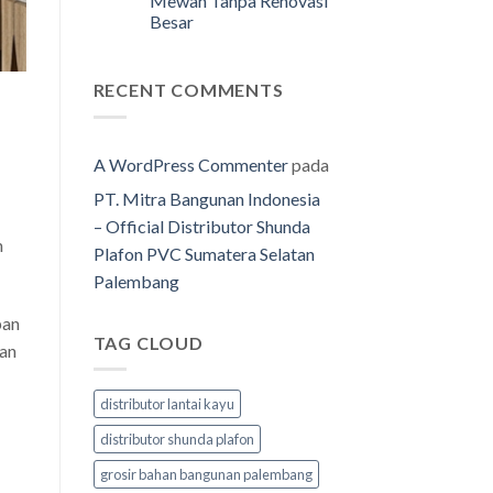
Mewah Tanpa Renovasi
Besar
RECENT COMMENTS
A WordPress Commenter
pada
PT. Mitra Bangunan Indonesia
– Official Distributor Shunda
n
Plafon PVC Sumatera Selatan
Palembang
pan
TAG CLOUD
gan
distributor lantai kayu
distributor shunda plafon
grosir bahan bangunan palembang