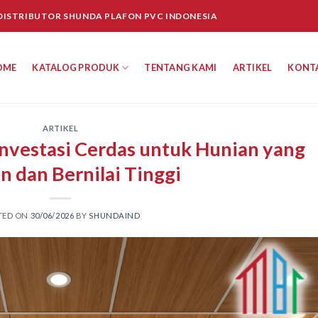
 DISTRIBUTOR SHUNDA PLAFON PVC INDONESIA
OME
KATALOG PRODUK
TENTANG KAMI
ARTIKEL
KONT
ARTIKEL
Investasi Cerdas untuk Hunian yang
 dan Bernilai Tinggi
TED ON
30/06/2026
BY
SHUNDAIND