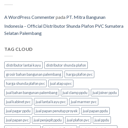
A WordPress Commenter
pada
PT. Mitra Bangunan
Indonesia – Official Distributor Shunda Plafon PVC Sumatera
Selatan Palembang
TAG CLOUD
distributor lantai kayu
distributor shunda plafon
grosir bahan bangunan palembang
harga plafon pvc
harga shunda plafon pvc
jual atap upvc
jual bahan bangunan palembang
jual clamp ppdu
jual joiner ppdu
jual kabinet pvc
jual lantai kayu pvc
jual marmer pvc
jual pagar ppdu
jual papan penutup proyek
jual papan ppdu
jual papan pvc
jual penjepit ppdu
jual plafon pvc
jual ppdu