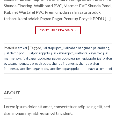
Shunda Flooring, Wallboard PVC, Marmer PVC Shunda Panel,
Kabinet Wastafel PVC Premium, dan salah satu produk
terbaru kami adalah Papan Pagar Penutup Proyek PPDU […]
CONTINUE READING
→
Posted in
artikel
|
Tagged
jual atap upvc
,
jual bahan bangunan palembang
,
jual clamp ppdu
,
jual joiner ppdu
,
jual kabinet pvc
,
jual lantai kayu pvc
,
jual
marmer pvc
,
jual pagar ppdu
,
jual papan ppdu
,
jual penjepit ppdu
,
jual plafon
pvc
,
pagar penutup proyek ppdu
,
shunda indonesia
,
shunda plafon
indonesia
,
supplier pagar ppdu
,
supplier papan ppdu
Leave a comment
ABOUT
Lorem ipsum dolor sit amet, consectetuer adipiscing elit, sed
diam nonummy nibh euismod tincidunt.