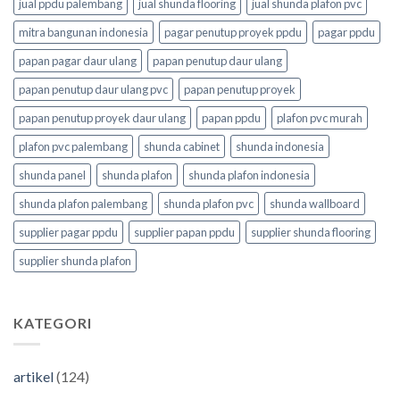
jual ppdu palembang
jual shunda flooring
jual shunda plafon pvc
mitra bangunan indonesia
pagar penutup proyek ppdu
pagar ppdu
papan pagar daur ulang
papan penutup daur ulang
papan penutup daur ulang pvc
papan penutup proyek
papan penutup proyek daur ulang
papan ppdu
plafon pvc murah
plafon pvc palembang
shunda cabinet
shunda indonesia
shunda panel
shunda plafon
shunda plafon indonesia
shunda plafon palembang
shunda plafon pvc
shunda wallboard
supplier pagar ppdu
supplier papan ppdu
supplier shunda flooring
supplier shunda plafon
KATEGORI
artikel
(124)