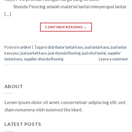
Shunda Flooring adalah material lantai menyerupai lantai
[…]
CONTINUE READING
→
Posted in
artikel
|
Tagged
distributor lantai kayu
,
jual lantai kayu
,
jual lantai
kayu pvc
,
jual parket kayu
,
jual shunda flooring
,
jual vinyl lantai
,
supplier
lantai kayu
,
supplier shunda flooring
Leave a comment
ABOUT
Lorem ipsum dolor sit amet, consectetuer adipiscing elit, sed
diam nonummy nibh euismod tincidunt.
LATEST POSTS