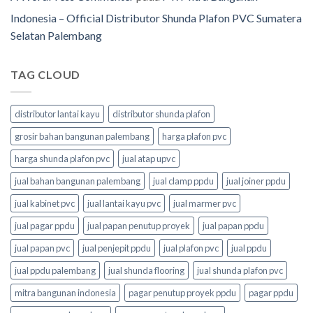
Indonesia – Official Distributor Shunda Plafon PVC Sumatera
Selatan Palembang
TAG CLOUD
distributor lantai kayu
distributor shunda plafon
grosir bahan bangunan palembang
harga plafon pvc
harga shunda plafon pvc
jual atap upvc
jual bahan bangunan palembang
jual clamp ppdu
jual joiner ppdu
jual kabinet pvc
jual lantai kayu pvc
jual marmer pvc
jual pagar ppdu
jual papan penutup proyek
jual papan ppdu
jual papan pvc
jual penjepit ppdu
jual plafon pvc
jual ppdu
jual ppdu palembang
jual shunda flooring
jual shunda plafon pvc
mitra bangunan indonesia
pagar penutup proyek ppdu
pagar ppdu