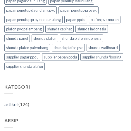
papan pagar daur ulang
papan penutup daur ulang
papan penutup daur ulang pvc
papan penutup proyek
papan penutup proyek daur ulang
papan ppdu
plafon pvc murah
plafon pvc palembang
shunda cabinet
shunda indonesia
shunda panel
shunda plafon
shunda plafon indonesia
shunda plafon palembang
shunda plafon pvc
shunda wallboard
supplier pagar ppdu
supplier papan ppdu
supplier shunda flooring
supplier shunda plafon
KATEGORI
artikel
(124)
ARSIP