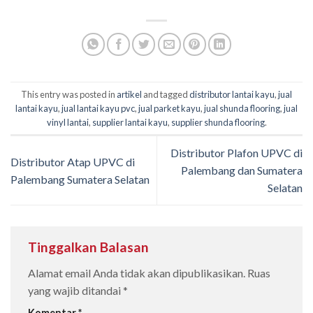
This entry was posted in
artikel
and tagged
distributor lantai kayu
,
jual
lantai kayu
,
jual lantai kayu pvc
,
jual parket kayu
,
jual shunda flooring
,
jual
vinyl lantai
,
supplier lantai kayu
,
supplier shunda flooring
.
Distributor Plafon UPVC di
Distributor Atap UPVC di
Palembang dan Sumatera
Palembang Sumatera Selatan
Selatan
Tinggalkan Balasan
Alamat email Anda tidak akan dipublikasikan.
Ruas
yang wajib ditandai
*
Komentar
*