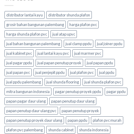
distributor lantai kayu
distributor shunda plafon
grosir bahan bangunan palembang
harga plafon pvc
harga shunda plafon pvc
jual atap upvc
jual bahan bangunan palembang
jual clamp ppdu
jual joiner ppdu
jual kabinet pvc
jual lantai kayu pvc
jual marmer pvc
jual pagar ppdu
jual papan penutup proyek
jual papan ppdu
jual papan pvc
jual penjepit ppdu
jual plafon pvc
jual ppdu
jual ppdu palembang
jual shunda flooring
jual shunda plafon pvc
mitra bangunan indonesia
pagar penutup proyek ppdu
pagar ppdu
papan pagar daur ulang
papan penutup daur ulang
papan penutup daur ulang pvc
papan penutup proyek
papan penutup proyek daur ulang
papan ppdu
plafon pvc murah
plafon pvc palembang
shunda cabinet
shunda indonesia