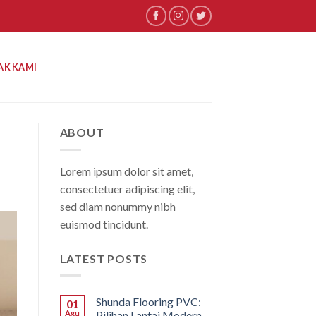
AK KAMI
ABOUT
Lorem ipsum dolor sit amet,
consectetuer adipiscing elit,
sed diam nonummy nibh
euismod tincidunt.
LATEST POSTS
Shunda Flooring PVC:
01
Agu
Pilihan Lantai Modern