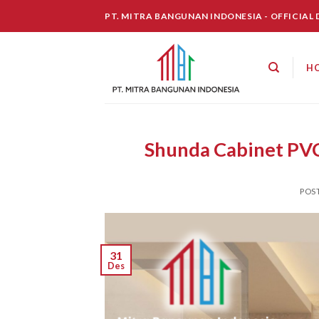
Skip
PT. MITRA BANGUNAN INDONESIA - OFFICIAL
to
content
H
Shunda Cabinet PVC
POS
31
Des