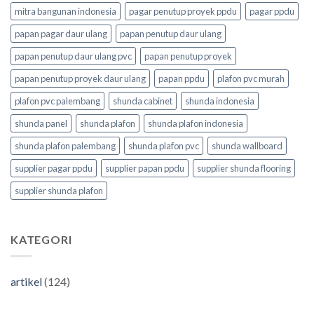
mitra bangunan indonesia
pagar penutup proyek ppdu
pagar ppdu
papan pagar daur ulang
papan penutup daur ulang
papan penutup daur ulang pvc
papan penutup proyek
papan penutup proyek daur ulang
papan ppdu
plafon pvc murah
plafon pvc palembang
shunda cabinet
shunda indonesia
shunda panel
shunda plafon
shunda plafon indonesia
shunda plafon palembang
shunda plafon pvc
shunda wallboard
supplier pagar ppdu
supplier papan ppdu
supplier shunda flooring
supplier shunda plafon
KATEGORI
artikel
(124)