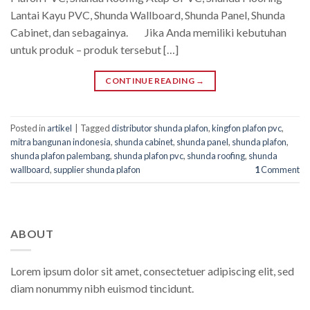
Lantai Kayu PVC, Shunda Wallboard, Shunda Panel, Shunda
Cabinet, dan sebagainya. Jika Anda memiliki kebutuhan
untuk produk – produk tersebut […]
CONTINUE READING
→
Posted in
artikel
|
Tagged
distributor shunda plafon
,
kingfon plafon pvc
,
mitra bangunan indonesia
,
shunda cabinet
,
shunda panel
,
shunda plafon
,
shunda plafon palembang
,
shunda plafon pvc
,
shunda roofing
,
shunda
wallboard
,
supplier shunda plafon
1
Comment
ABOUT
Lorem ipsum dolor sit amet, consectetuer adipiscing elit, sed
diam nonummy nibh euismod tincidunt.