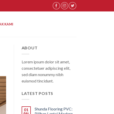
AK KAMI
ABOUT
Lorem ipsum dolor sit amet,
consectetuer adipiscing elit,
sed diam nonummy nibh
euismod tincidunt.
LATEST POSTS
Shunda Flooring PVC:
01
Agu
Pilihan Lantai Modern