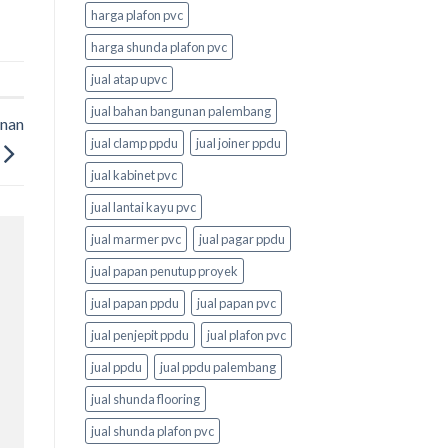
harga plafon pvc
harga shunda plafon pvc
jual atap upvc
jual bahan bangunan palembang
unan
jual clamp ppdu
jual joiner ppdu
jual kabinet pvc
jual lantai kayu pvc
jual marmer pvc
jual pagar ppdu
jual papan penutup proyek
jual papan ppdu
jual papan pvc
jual penjepit ppdu
jual plafon pvc
jual ppdu
jual ppdu palembang
jual shunda flooring
jual shunda plafon pvc