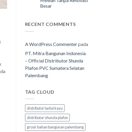
Mewah Tanpa Renovasi
Besar
RECENT COMMENTS
i
A WordPress Commenter
pada
PT. Mitra Bangunan Indonesia
– Official Distributor Shunda
k
Plafon PVC Sumatera Selatan
nda
Palembang
TAG CLOUD
distributor lantai kayu
distributor shunda plafon
grosir bahan bangunan palembang