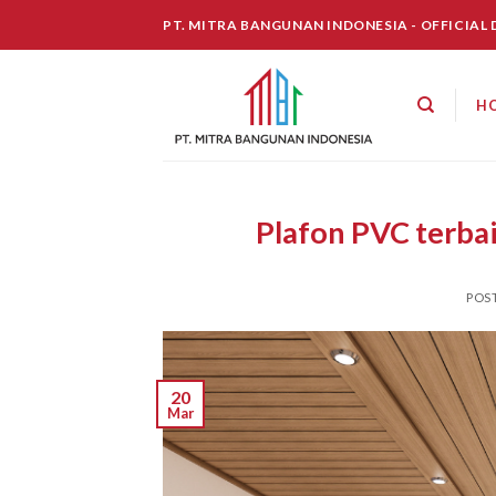
Skip
PT. MITRA BANGUNAN INDONESIA - OFFICIAL
to
content
H
Plafon PVC terba
POS
20
Mar