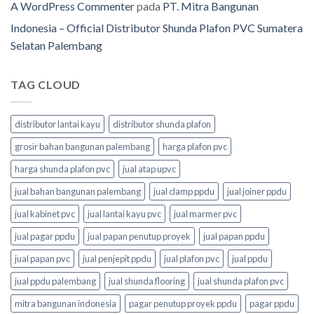
A WordPress Commenter
pada
PT. Mitra Bangunan
Indonesia – Official Distributor Shunda Plafon PVC Sumatera
Selatan Palembang
TAG CLOUD
distributor lantai kayu
distributor shunda plafon
grosir bahan bangunan palembang
harga plafon pvc
harga shunda plafon pvc
jual atap upvc
jual bahan bangunan palembang
jual clamp ppdu
jual joiner ppdu
jual kabinet pvc
jual lantai kayu pvc
jual marmer pvc
jual pagar ppdu
jual papan penutup proyek
jual papan ppdu
jual papan pvc
jual penjepit ppdu
jual plafon pvc
jual ppdu
jual ppdu palembang
jual shunda flooring
jual shunda plafon pvc
mitra bangunan indonesia
pagar penutup proyek ppdu
pagar ppdu