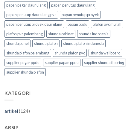
papan pagar daur ulang
papan penutup daur ulang
papan penutup daur ulang pvc
papan penutup proyek
papan penutup proyek daur ulang
papan ppdu
plafon pvc murah
plafon pvc palembang
shunda cabinet
shunda indonesia
shunda panel
shunda plafon
shunda plafon indonesia
shunda plafon palembang
shunda plafon pvc
shunda wallboard
supplier pagar ppdu
supplier papan ppdu
supplier shunda flooring
supplier shunda plafon
KATEGORI
artikel
(124)
ARSIP