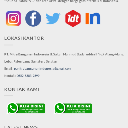
"Shunda Plafon PVC" dan atap UPVC dengan harga grosir terbaik di Indonesia.
LOKASI KANTOR
PT. Mitra Bangunan Indonesia
Jl. Sultan Mahmud Badaruddin II No.7
Alang-Alang
Lebar, Palembang,
Sumatera Selatan
Email :
ptmitrabangunanindonesia@gmail.com
Kontak :
0852-8383-9899
KONTAK KAMI
LATEST NEWS