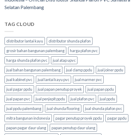
Selatan Palembang
TAG CLOUD
distributor lantai kayu
distributor shunda plafon
grosir bahan bangunan palembang
harga plafon pvc
harga shunda plafon pvc
jual atap upvc
jual bahan bangunan palembang
jual clamp ppdu
jual joiner ppdu
jual kabinet pvc
jual lantai kayu pvc
jual marmer pvc
jual pagar ppdu
jual papan penutup proyek
jual papan ppdu
jual papan pvc
jual penjepit ppdu
jual plafon pvc
jual ppdu
jual ppdu palembang
jual shunda flooring
jual shunda plafon pvc
mitra bangunan indonesia
pagar penutup proyek ppdu
pagar ppdu
papan pagar daur ulang
papan penutup daur ulang