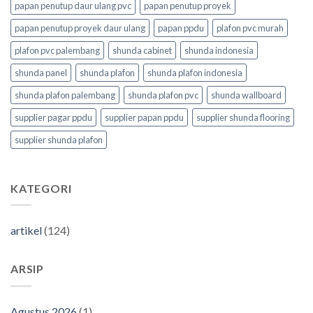
papan penutup daur ulang pvc
papan penutup proyek
papan penutup proyek daur ulang
papan ppdu
plafon pvc murah
plafon pvc palembang
shunda cabinet
shunda indonesia
shunda panel
shunda plafon
shunda plafon indonesia
shunda plafon palembang
shunda plafon pvc
shunda wallboard
supplier pagar ppdu
supplier papan ppdu
supplier shunda flooring
supplier shunda plafon
KATEGORI
artikel
(124)
ARSIP
Agustus 2026
(1)