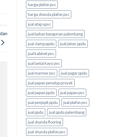
harga plafon pvc
harga shunda plafon pvc
jual atap upvc
 dan
jual bahan bangunan palembang
jual clamp ppdu
jual joiner ppdu
jual kabinet pvc
jual lantai kayu pvc
jual marmer pvc
jual pagar ppdu
jual papan penutup proyek
jual papan ppdu
jual papan pvc
jual penjepit ppdu
jual plafon pvc
jual ppdu
jual ppdu palembang
jual shunda flooring
jual shunda plafon pvc