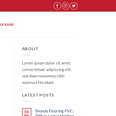
AK KAMI
ABOUT
Lorem ipsum dolor sit amet,
consectetuer adipiscing elit,
sed diam nonummy nibh
euismod tincidunt.
LATEST POSTS
Shunda Flooring PVC:
01
Agu
Pilihan Lantai Modern