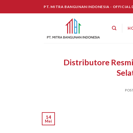
Skip
PT. MITRA BANGUNAN INDONESIA - OFFICIAL
to
content
H
Distributore Resm
Sela
POS
14
Mei