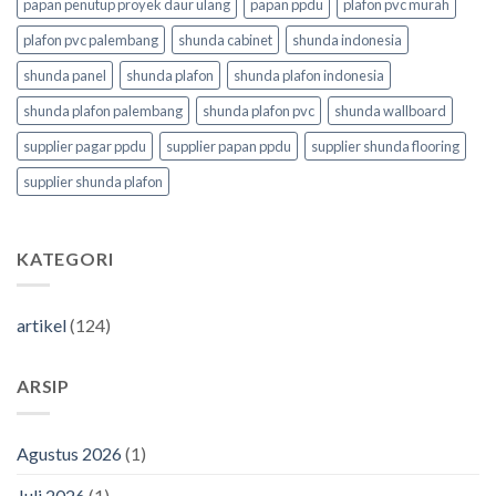
papan penutup proyek daur ulang
papan ppdu
plafon pvc murah
plafon pvc palembang
shunda cabinet
shunda indonesia
shunda panel
shunda plafon
shunda plafon indonesia
shunda plafon palembang
shunda plafon pvc
shunda wallboard
supplier pagar ppdu
supplier papan ppdu
supplier shunda flooring
supplier shunda plafon
KATEGORI
artikel
(124)
ARSIP
Agustus 2026
(1)
Juli 2026
(1)