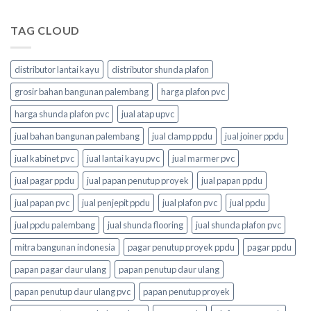
TAG CLOUD
distributor lantai kayu
distributor shunda plafon
grosir bahan bangunan palembang
harga plafon pvc
harga shunda plafon pvc
jual atap upvc
jual bahan bangunan palembang
jual clamp ppdu
jual joiner ppdu
jual kabinet pvc
jual lantai kayu pvc
jual marmer pvc
jual pagar ppdu
jual papan penutup proyek
jual papan ppdu
jual papan pvc
jual penjepit ppdu
jual plafon pvc
jual ppdu
jual ppdu palembang
jual shunda flooring
jual shunda plafon pvc
mitra bangunan indonesia
pagar penutup proyek ppdu
pagar ppdu
papan pagar daur ulang
papan penutup daur ulang
papan penutup daur ulang pvc
papan penutup proyek