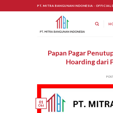
Skip
PT. MITRA BANGUNAN INDONESIA - OFFICIAL
to
content
H
Papan Pagar Penutu
Hoarding dari 
POS
01
Okt