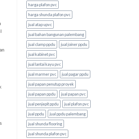
harga plafon pvc
harga shunda plafon pvc
n
jual atap upvc
l
jual bahan bangunan palembang
jual clamp ppdu
jual joiner ppdu
an
jual kabinet pvc
jual lantai kayu pvc
jual marmer pvc
jual pagar ppdu
jual papan penutup proyek
k
jual papan ppdu
jual papan pvc
jual penjepit ppdu
jual plafon pvc
jual ppdu
jual ppdu palembang
s
jual shunda flooring
jual shunda plafon pvc