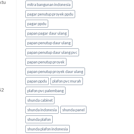
ktu
mitra bangunan indonesia
pagar penutup proyek ppdu
pagar ppdu
papan pagar daur ulang
papan penutup daur ulang
papan penutup daur ulang pvc
papan penutup proyek
papan penutup proyek daur ulang
papan ppdu
plafon pvc murah
52
plafon pvc palembang
shunda cabinet
shunda indonesia
shunda panel
shunda plafon
shunda plafon indonesia