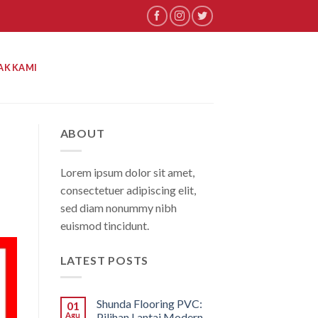
AK KAMI
ABOUT
Lorem ipsum dolor sit amet,
consectetuer adipiscing elit,
sed diam nonummy nibh
euismod tincidunt.
LATEST POSTS
Shunda Flooring PVC:
01
Agu
Pilihan Lantai Modern