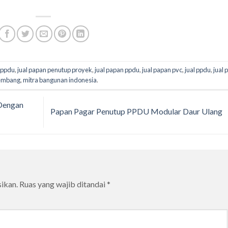
 ppdu
,
jual papan penutup proyek
,
jual papan ppdu
,
jual papan pvc
,
jual ppdu
,
jual 
embang
,
mitra bangunan indonesia
.
Dengan
Papan Pagar Penutup PPDU Modular Daur Ulang
ikan.
Ruas yang wajib ditandai
*