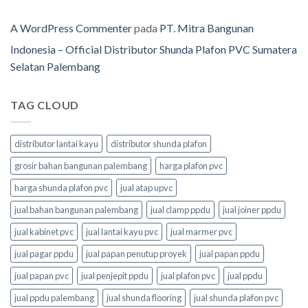
A WordPress Commenter
pada
PT. Mitra Bangunan
Indonesia – Official Distributor Shunda Plafon PVC Sumatera
Selatan Palembang
TAG CLOUD
distributor lantai kayu
distributor shunda plafon
grosir bahan bangunan palembang
harga plafon pvc
harga shunda plafon pvc
jual atap upvc
jual bahan bangunan palembang
jual clamp ppdu
jual joiner ppdu
jual kabinet pvc
jual lantai kayu pvc
jual marmer pvc
jual pagar ppdu
jual papan penutup proyek
jual papan ppdu
jual papan pvc
jual penjepit ppdu
jual plafon pvc
jual ppdu
jual ppdu palembang
jual shunda flooring
jual shunda plafon pvc