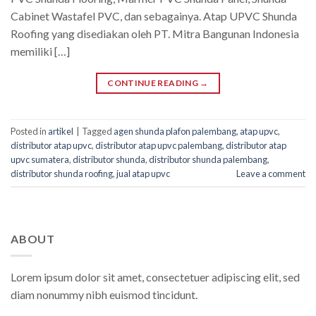
Cabinet Wastafel PVC, dan sebagainya. Atap UPVC Shunda
Roofing yang disediakan oleh PT. Mitra Bangunan Indonesia
memiliki […]
CONTINUE READING
→
Posted in
artikel
|
Tagged
agen shunda plafon palembang
,
atap upvc
,
distributor atap upvc
,
distributor atap upvc palembang
,
distributor atap
upvc sumatera
,
distributor shunda
,
distributor shunda palembang
,
distributor shunda roofing
,
jual atap upvc
Leave a comment
ABOUT
Lorem ipsum dolor sit amet, consectetuer adipiscing elit, sed
diam nonummy nibh euismod tincidunt.