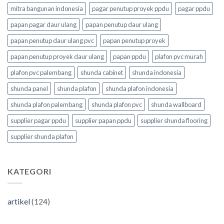
mitra bangunan indonesia
pagar penutup proyek ppdu
pagar ppdu
papan pagar daur ulang
papan penutup daur ulang
papan penutup daur ulang pvc
papan penutup proyek
papan penutup proyek daur ulang
papan ppdu
plafon pvc murah
plafon pvc palembang
shunda cabinet
shunda indonesia
shunda panel
shunda plafon
shunda plafon indonesia
shunda plafon palembang
shunda plafon pvc
shunda wallboard
supplier pagar ppdu
supplier papan ppdu
supplier shunda flooring
supplier shunda plafon
KATEGORI
artikel
(124)