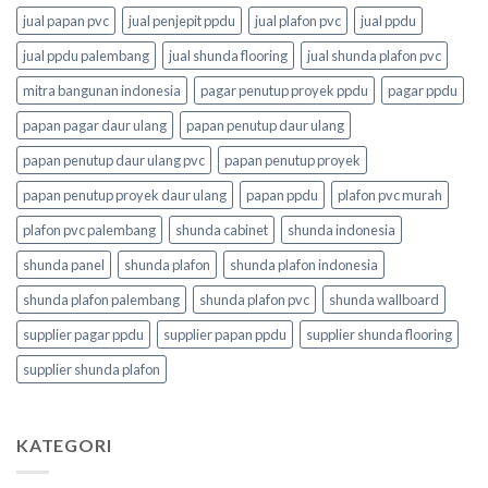
jual papan pvc
jual penjepit ppdu
jual plafon pvc
jual ppdu
jual ppdu palembang
jual shunda flooring
jual shunda plafon pvc
mitra bangunan indonesia
pagar penutup proyek ppdu
pagar ppdu
papan pagar daur ulang
papan penutup daur ulang
papan penutup daur ulang pvc
papan penutup proyek
papan penutup proyek daur ulang
papan ppdu
plafon pvc murah
plafon pvc palembang
shunda cabinet
shunda indonesia
shunda panel
shunda plafon
shunda plafon indonesia
shunda plafon palembang
shunda plafon pvc
shunda wallboard
supplier pagar ppdu
supplier papan ppdu
supplier shunda flooring
supplier shunda plafon
KATEGORI