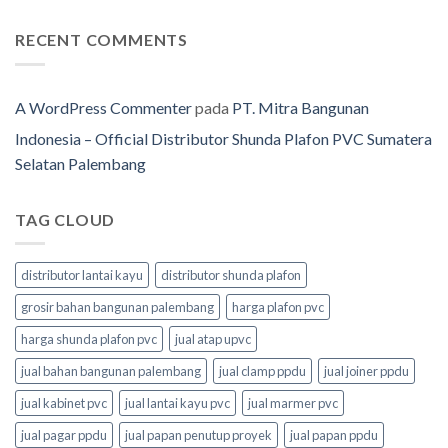
RECENT COMMENTS
A WordPress Commenter
pada
PT. Mitra Bangunan
Indonesia – Official Distributor Shunda Plafon PVC Sumatera
Selatan Palembang
TAG CLOUD
distributor lantai kayu
distributor shunda plafon
grosir bahan bangunan palembang
harga plafon pvc
harga shunda plafon pvc
jual atap upvc
jual bahan bangunan palembang
jual clamp ppdu
jual joiner ppdu
jual kabinet pvc
jual lantai kayu pvc
jual marmer pvc
jual pagar ppdu
jual papan penutup proyek
jual papan ppdu