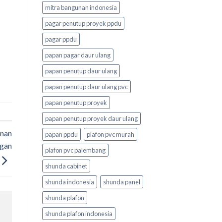
mitra bangunan indonesia
pagar penutup proyek ppdu
pagar ppdu
papan pagar daur ulang
papan penutup daur ulang
papan penutup daur ulang pvc
papan penutup proyek
papan penutup proyek daur ulang
unan
papan ppdu
plafon pvc murah
ngan
plafon pvc palembang
shunda cabinet
shunda indonesia
shunda panel
shunda plafon
shunda plafon indonesia