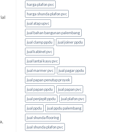
harga plafon pvc
harga shunda plafon pvc
ial
jual atap upvc
jual bahan bangunan palembang
jual clamp ppdu
jual joiner ppdu
jual kabinet pvc
jual lantai kayu pvc
jual marmer pvc
jual pagar ppdu
jual papan penutup proyek
jual papan ppdu
jual papan pvc
jual penjepit ppdu
jual plafon pvc
jual ppdu
jual ppdu palembang
jual shunda flooring
a,
jual shunda plafon pvc