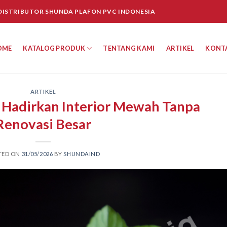
 DISTRIBUTOR SHUNDA PLAFON PVC INDONESIA
OME
KATALOG PRODUK
TENTANG KAMI
ARTIKEL
KONT
ARTIKEL
 Hadirkan Interior Mewah Tanpa
Renovasi Besar
TED ON
31/05/2026
BY
SHUNDAIND