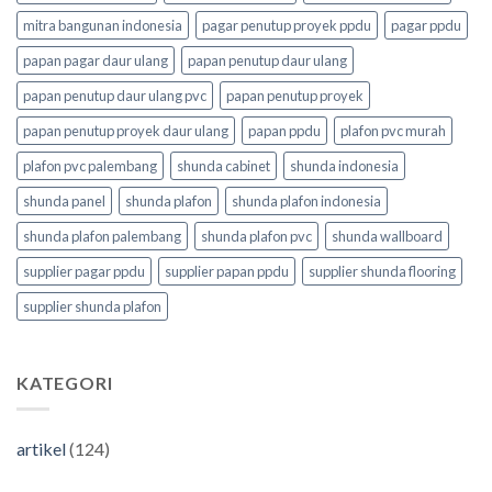
mitra bangunan indonesia
pagar penutup proyek ppdu
pagar ppdu
papan pagar daur ulang
papan penutup daur ulang
papan penutup daur ulang pvc
papan penutup proyek
papan penutup proyek daur ulang
papan ppdu
plafon pvc murah
plafon pvc palembang
shunda cabinet
shunda indonesia
shunda panel
shunda plafon
shunda plafon indonesia
shunda plafon palembang
shunda plafon pvc
shunda wallboard
supplier pagar ppdu
supplier papan ppdu
supplier shunda flooring
supplier shunda plafon
KATEGORI
artikel
(124)