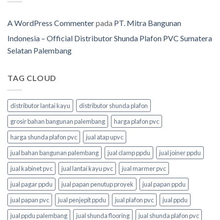
A WordPress Commenter
pada
PT. Mitra Bangunan
Indonesia – Official Distributor Shunda Plafon PVC Sumatera
Selatan Palembang
TAG CLOUD
distributor lantai kayu
distributor shunda plafon
grosir bahan bangunan palembang
harga plafon pvc
harga shunda plafon pvc
jual atap upvc
jual bahan bangunan palembang
jual clamp ppdu
jual joiner ppdu
jual kabinet pvc
jual lantai kayu pvc
jual marmer pvc
jual pagar ppdu
jual papan penutup proyek
jual papan ppdu
jual papan pvc
jual penjepit ppdu
jual plafon pvc
jual ppdu
jual ppdu palembang
jual shunda flooring
jual shunda plafon pvc