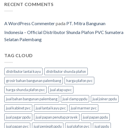
RECENT COMMENTS
A WordPress Commenter
pada
PT. Mitra Bangunan
Indonesia – Official Distributor Shunda Plafon PVC Sumatera
Selatan Palembang
TAG CLOUD
distributor lantai kayu
distributor shunda plafon
grosir bahan bangunan palembang
harga plafon pvc
harga shunda plafon pvc
jual atap upvc
jual bahan bangunan palembang
jual clamp ppdu
jual joiner ppdu
jual kabinet pvc
jual lantai kayu pvc
jual marmer pvc
jual pagar ppdu
jual papan penutup proyek
jual papan ppdu
jual papan pvc
jual penjepit ppdu
jual plafon pvc
jual ppdu