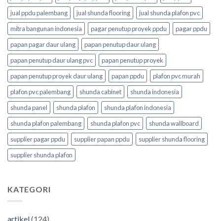
jual ppdu palembang
jual shunda flooring
jual shunda plafon pvc
mitra bangunan indonesia
pagar penutup proyek ppdu
pagar ppdu
papan pagar daur ulang
papan penutup daur ulang
papan penutup daur ulang pvc
papan penutup proyek
papan penutup proyek daur ulang
papan ppdu
plafon pvc murah
plafon pvc palembang
shunda cabinet
shunda indonesia
shunda panel
shunda plafon
shunda plafon indonesia
shunda plafon palembang
shunda plafon pvc
shunda wallboard
supplier pagar ppdu
supplier papan ppdu
supplier shunda flooring
supplier shunda plafon
KATEGORI
artikel
(124)