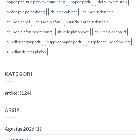
papan penutup proyek daur ulang
papan ppdu
plafon pvc murah
plafon pvc palembang
shunda cabinet
shunda indonesia
shunda panel
shunda plafon
shunda plafon indonesia
shunda plafon palembang
shunda plafon pvc
shunda wallboard
supplier pagar ppdu
supplier papan ppdu
supplier shunda flooring
supplier shunda plafon
KATEGORI
artikel
(124)
ARSIP
Agustus 2026
(1)