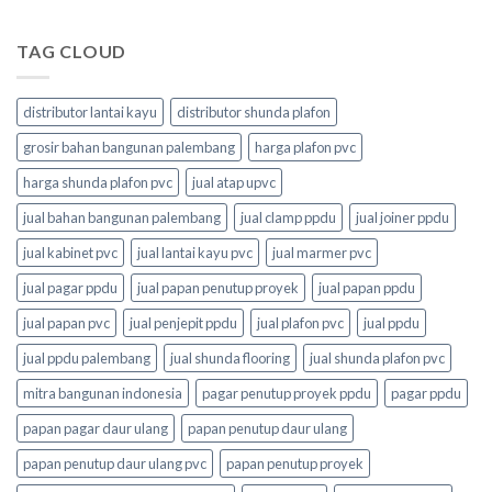
TAG CLOUD
distributor lantai kayu
distributor shunda plafon
grosir bahan bangunan palembang
harga plafon pvc
harga shunda plafon pvc
jual atap upvc
jual bahan bangunan palembang
jual clamp ppdu
jual joiner ppdu
jual kabinet pvc
jual lantai kayu pvc
jual marmer pvc
jual pagar ppdu
jual papan penutup proyek
jual papan ppdu
jual papan pvc
jual penjepit ppdu
jual plafon pvc
jual ppdu
jual ppdu palembang
jual shunda flooring
jual shunda plafon pvc
mitra bangunan indonesia
pagar penutup proyek ppdu
pagar ppdu
papan pagar daur ulang
papan penutup daur ulang
papan penutup daur ulang pvc
papan penutup proyek