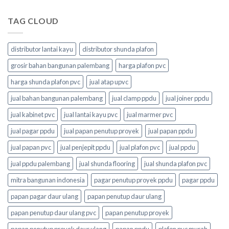
TAG CLOUD
distributor lantai kayu
distributor shunda plafon
grosir bahan bangunan palembang
harga plafon pvc
harga shunda plafon pvc
jual atap upvc
jual bahan bangunan palembang
jual clamp ppdu
jual joiner ppdu
jual kabinet pvc
jual lantai kayu pvc
jual marmer pvc
jual pagar ppdu
jual papan penutup proyek
jual papan ppdu
jual papan pvc
jual penjepit ppdu
jual plafon pvc
jual ppdu
jual ppdu palembang
jual shunda flooring
jual shunda plafon pvc
mitra bangunan indonesia
pagar penutup proyek ppdu
pagar ppdu
papan pagar daur ulang
papan penutup daur ulang
papan penutup daur ulang pvc
papan penutup proyek