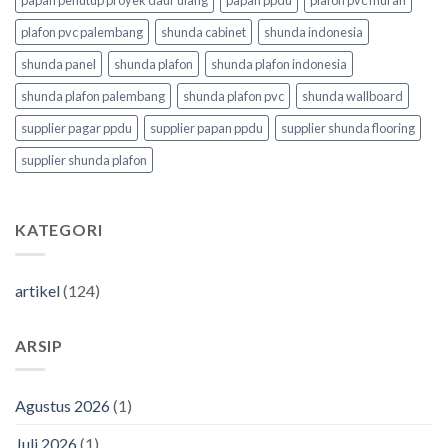
papan penutup proyek daur ulang
papan ppdu
plafon pvc murah
plafon pvc palembang
shunda cabinet
shunda indonesia
shunda panel
shunda plafon
shunda plafon indonesia
shunda plafon palembang
shunda plafon pvc
shunda wallboard
supplier pagar ppdu
supplier papan ppdu
supplier shunda flooring
supplier shunda plafon
KATEGORI
artikel
(124)
ARSIP
Agustus 2026
(1)
Juli 2026
(1)