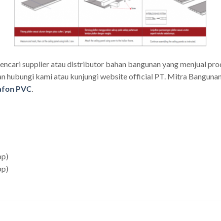
encari supplier atau distributor bahan bangunan yang menjual pr
 hubungi kami atau kunjungi website official PT. Mitra Bangunan 
afon PVC
.
pp)
pp)