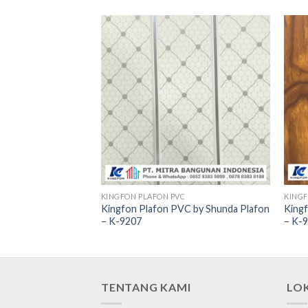
C
KINGFON PLAFON PVC
KINGF
C by Shunda Plafon
Kingfon Plafon PVC by Shunda Plafon
King
– K-9207
– K-
TENTANG KAMI
LO