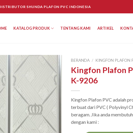
 DISTRIBUTOR SHUNDA PLAFON PVC INDONESIA
OME
KATALOG PRODUK
TENTANG KAMI
ARTIKEL
KONT
BERANDA
/
KINGFON PLAFON 
Kingfon Plafon 
K-9206
Kingfon Plafon PVC adalah pro
terbuat dari PVC ( Polyvinyl C
beragam. Jika anda membutuhk
dengan kami :