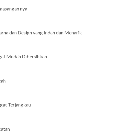
masangan nya
arna dan Design yang Indah dan Menarik
gat Mudah Dibersihkan
cah
gat Terjangkau
catan