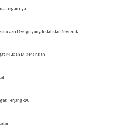
masangan nya
arna dan Design yang Indah dan Menarik
gat Mudah Dibersihkan
cah
gat Terjangkau
catan