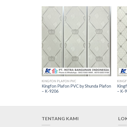
C
KINGFON PLAFON PVC
KINGF
C by Shunda Plafon
Kingfon Plafon PVC by Shunda Plafon
King
– K-9206
– K-
TENTANG KAMI
LO