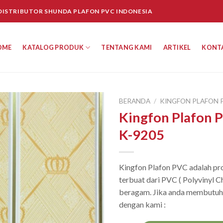
 DISTRIBUTOR SHUNDA PLAFON PVC INDONESIA
OME
KATALOG PRODUK
TENTANG KAMI
ARTIKEL
KONT
BERANDA
/
KINGFON PLAFON 
Kingfon Plafon 
K-9205
Kingfon Plafon PVC adalah pro
terbuat dari PVC ( Polyvinyl C
beragam. Jika anda membutuhk
dengan kami :