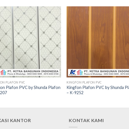
ON PLAFON PVC
KINGFON PLAFON PVC
fon Plafon PVC by Shunda Plafon
Kingfon Plafon PVC by Shunda P
9207
– K-9252
KASI KANTOR
KONTAK KAMI