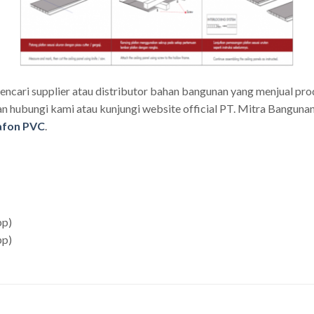
encari supplier atau distributor bahan bangunan yang menjual pr
 hubungi kami atau kunjungi website official PT. Mitra Bangunan 
afon PVC
.
pp)
pp)