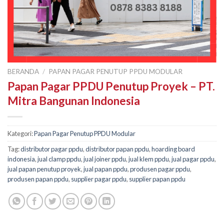
BERANDA
/
PAPAN PAGAR PENUTUP PPDU MODULAR
Papan Pagar PPDU Penutup Proyek – PT.
Mitra Bangunan Indonesia
Kategori:
Papan Pagar Penutup PPDU Modular
Tag:
distributor pagar ppdu
,
distributor papan ppdu
,
hoarding board
indonesia
,
jual clamp ppdu
,
jual joiner ppdu
,
jual klem ppdu
,
jual pagar ppdu
,
jual papan penutup proyek
,
jual papan ppdu
,
produsen pagar ppdu
,
produsen papan ppdu
,
supplier pagar ppdu
,
supplier papan ppdu