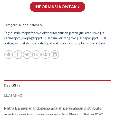
INFORMASI KONTAK >
Kategori:
Shunda Plafon PVC
Tag:
distributor plafon pvc
,
distributor shunda plafon
,
jual atap upvc
,
jual
kabinet pvc
,
jual pagar ppdu
,
jual panel dinding pvc
,
jual papan ppdu
,
jual
plafon pvc
,
jual shunda plafon
,
jual wallboard pvc
,
supplier shunda plafon
DESKRIPSI
ULASAN (0)
Mitra Bangunan Indonesia adalah perusahaan distributor
grosir bahan bangunan yang men jual Shunda Plafon PVC