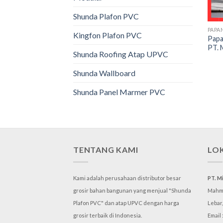
Shunda Plafon PVC
PAPA
Kingfon Plafon PVC
Papa
PT. 
Shunda Roofing Atap UPVC
Shunda Wallboard
Shunda Panel Marmer PVC
TENTANG KAMI
LO
Kami adalah perusahaan distributor besar
PT. M
grosir bahan bangunan yang menjual "Shunda
Mahmu
Plafon PVC" dan atap UPVC dengan harga
Lebar
grosir terbaik di Indonesia.
Email 