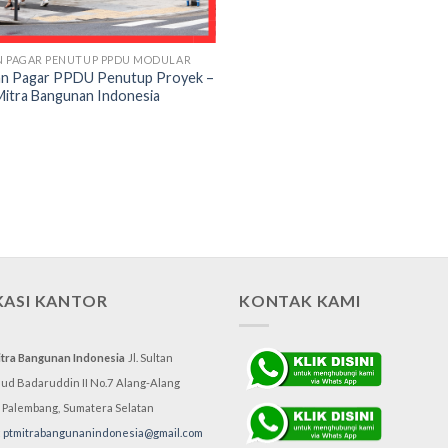
N PAGAR PENUTUP PPDU MODULAR
n Pagar PPDU Penutup Proyek –
Mitra Bangunan Indonesia
KASI KANTOR
KONTAK KAMI
itra Bangunan Indonesia
Jl. Sultan
d Badaruddin II No.7
Alang-Alang
, Palembang,
Sumatera Selatan
:
ptmitrabangunanindonesia@gmail.com