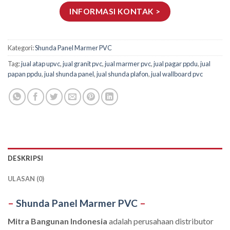
INFORMASI KONTAK >
Kategori:
Shunda Panel Marmer PVC
Tag:
jual atap upvc
,
jual granit pvc
,
jual marmer pvc
,
jual pagar ppdu
,
jual
papan ppdu
,
jual shunda panel
,
jual shunda plafon
,
jual wallboard pvc
DESKRIPSI
ULASAN (0)
–
Shunda Panel Marmer PVC
–
Mitra Bangunan Indonesia
adalah perusahaan distributor