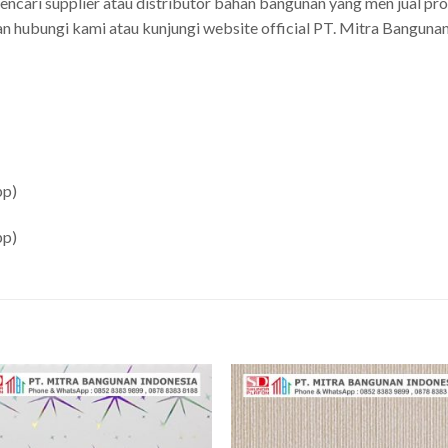
ncari supplier atau distributor bahan bangunan yang men jual pr
 hubungi kami atau kunjungi website official PT. Mitra Bangunan 
pp)
pp)