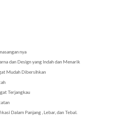
masangan nya
arna dan Design yang Indah dan Menarik
gat Mudah Dibersihkan
cah
gat Terjangkau
catan
asi Dalam Panjang , Lebar, dan Tebal.