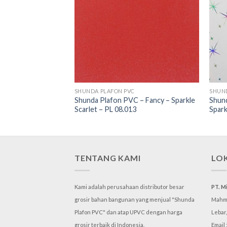
SHUNDA PLAFON PVC
SHUN
Shunda Plafon PVC – Fancy – Sparkle
Shund
– List B – LS 308-1
Scarlet – PL 08.013
Spark
TENTANG KAMI
LO
Kami adalah perusahaan distributor besar
PT. M
grosir bahan bangunan yang menjual "Shunda
Mahmu
Plafon PVC" dan atap UPVC dengan harga
Lebar
grosir terbaik di Indonesia.
Email 