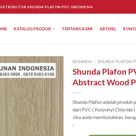
 DISTRIBUTOR SHUNDA PLAFON PVC INDONESIA
OME
KATALOG PRODUK
TENTANG KAMI
ARTIKEL
KONT
BERANDA
/
SHUNDA PLAFON P
Shunda Plafon P
Abstract Wood P
Shunda Plafon adalah produk pl
dari PVC ( Polyvinyl Chloride 
Jika anda membutuhkan, berap
: