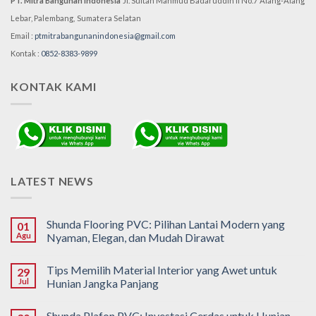
PT. Mitra Bangunan Indonesia
Jl. Sultan Mahmud Badaruddin II No.7
Alang-Alang
Lebar, Palembang,
Sumatera Selatan
Email :
ptmitrabangunanindonesia@gmail.com
Kontak :
0852-8383-9899
KONTAK KAMI
LATEST NEWS
Shunda Flooring PVC: Pilihan Lantai Modern yang
01
Agu
Nyaman, Elegan, dan Mudah Dirawat
Tips Memilih Material Interior yang Awet untuk
29
Jul
Hunian Jangka Panjang
Shunda Plafon PVC: Investasi Cerdas untuk Hunian