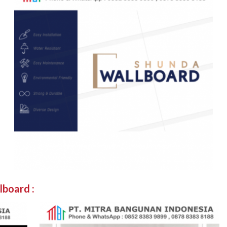
lboard
: