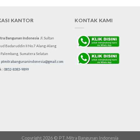
KASI KANTOR
KONTAK KAMI
itra Bangunan Indonesia
Jl. Sultan
d Badaruddin II No.7
Alang-Alang
, Palembang,
Sumatera Selatan
:
ptmitrabangunanindonesia@gmail.com
k :
0852-8383-9899
Copyright 2026 © PT. Mitra Bangunan Indonesia