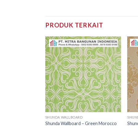
PRODUK TERKAIT
D
SHUNDA WALLBOARD
SHUN
– Gray Linears
Shunda Wallboard – Green Morocco
Shund