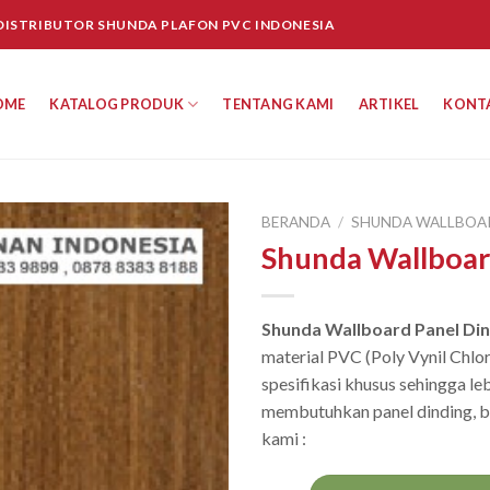
 DISTRIBUTOR SHUNDA PLAFON PVC INDONESIA
OME
KATALOG PRODUK
TENTANG KAMI
ARTIKEL
KONT
BERANDA
/
SHUNDA WALLBOA
Shunda Wallboar
Shunda Wallboard Panel Din
material PVC (Poly Vynil Chlor
spesifikasi khusus sehingga leb
membutuhkan panel dinding, b
kami :