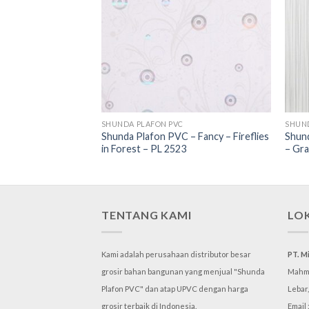
SHUNDA PLAFON PVC
SHUN
Shunda Plafon PVC – Fancy – Fireflies
Shun
– List B – LS 308-1
in Forest – PL 2523
– Gra
TENTANG KAMI
LO
Kami adalah perusahaan distributor besar
PT. M
grosir bahan bangunan yang menjual "Shunda
Mahmu
Plafon PVC" dan atap UPVC dengan harga
Lebar
grosir terbaik di Indonesia.
Email 