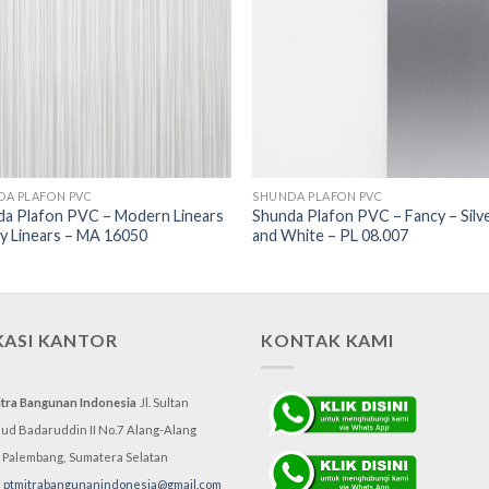
DA PLAFON PVC
SHUNDA PLAFON PVC
da Plafon PVC – Modern Linears
Shunda Plafon PVC – Fancy – Silv
y Linears – MA 16050
and White – PL 08.007
KASI KANTOR
KONTAK KAMI
itra Bangunan Indonesia
Jl. Sultan
d Badaruddin II No.7
Alang-Alang
, Palembang,
Sumatera Selatan
:
ptmitrabangunanindonesia@gmail.com