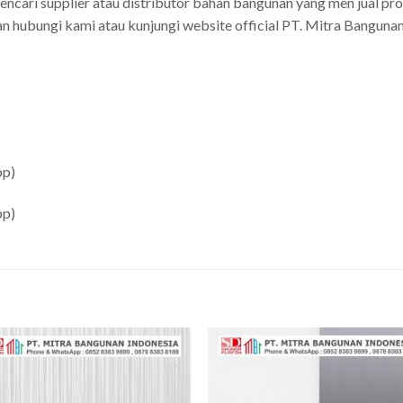
ncari supplier atau distributor bahan bangunan yang men jual pr
 hubungi kami atau kunjungi website official PT. Mitra Bangunan 
pp)
pp)