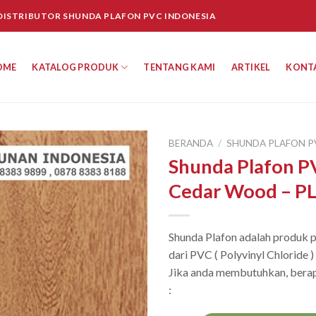
 DISTRIBUTOR SHUNDA PLAFON PVC INDONESIA
OME
KATALOG PRODUK
TENTANG KAMI
ARTIKEL
KONT
BERANDA
/
SHUNDA PLAFON P
Shunda Plafon P
Cedar Wood – P
Shunda Plafon adalah produk pl
dari PVC ( Polyvinyl Chloride 
Jika anda membutuhkan, berap
: