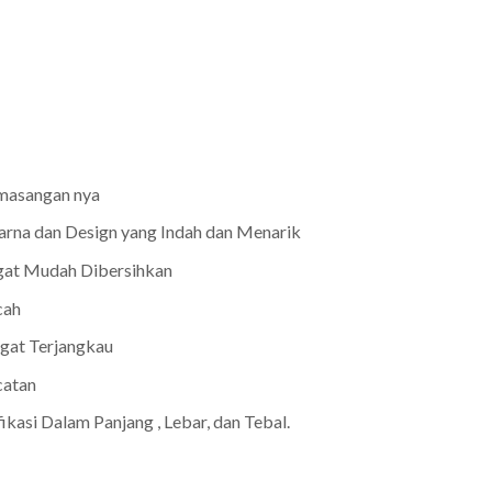
masangan nya
arna dan Design yang Indah dan Menarik
gat Mudah Dibersihkan
cah
gat Terjangkau
catan
asi Dalam Panjang , Lebar, dan Tebal.