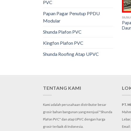
PVC
Papan Pagar Penutup PPDU
PAPA
Modular
Papa
Daur
Shunda Plafon PVC
Kingfon Plafon PVC
Shunda Roofing Atap UPVC
TENTANG KAMI
LO
Kami adalah perusahaan distributor besar
PT. M
grosir bahan bangunan yang menjual "Shunda
Mahmu
Plafon PVC" dan atap UPVC dengan harga
Lebar
grosir terbaik di Indonesia.
Email 