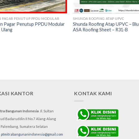
N PAGAR PENUTUP PPDU MODULAR
SHUNDA ROOFING ATAP UPVC
n Pagar Penutup PPDU Modular
Shunda Roofing Atap UPVC – Bl
 Ulang
ASA Roofing Sheet – R31-B
KASI KANTOR
KONTAK KAMI
itra Bangunan Indonesia
Jl. Sultan
d Badaruddin II No.7
Alang-Alang
, Palembang,
Sumatera Selatan
:
ptmitrabangunanindonesia@gmail.com