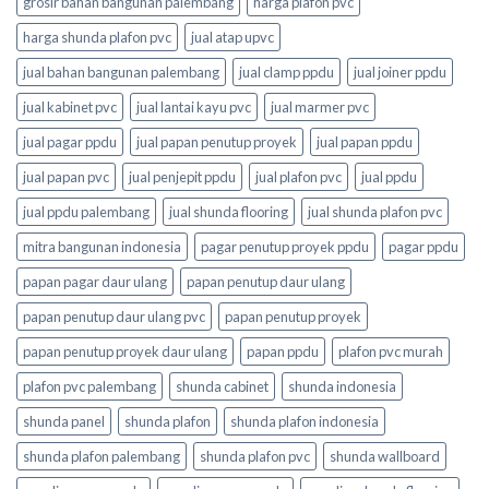
grosir bahan bangunan palembang
harga plafon pvc
harga shunda plafon pvc
jual atap upvc
jual bahan bangunan palembang
jual clamp ppdu
jual joiner ppdu
jual kabinet pvc
jual lantai kayu pvc
jual marmer pvc
jual pagar ppdu
jual papan penutup proyek
jual papan ppdu
jual papan pvc
jual penjepit ppdu
jual plafon pvc
jual ppdu
jual ppdu palembang
jual shunda flooring
jual shunda plafon pvc
mitra bangunan indonesia
pagar penutup proyek ppdu
pagar ppdu
papan pagar daur ulang
papan penutup daur ulang
papan penutup daur ulang pvc
papan penutup proyek
papan penutup proyek daur ulang
papan ppdu
plafon pvc murah
plafon pvc palembang
shunda cabinet
shunda indonesia
shunda panel
shunda plafon
shunda plafon indonesia
shunda plafon palembang
shunda plafon pvc
shunda wallboard