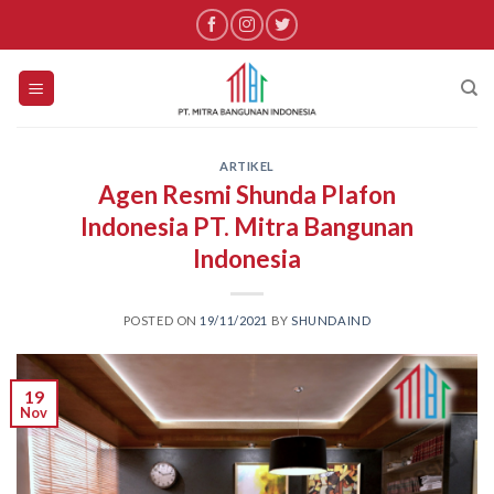
Skip
to
content
ARTIKEL
Agen Resmi Shunda Plafon
Indonesia PT. Mitra Bangunan
Indonesia
POSTED ON
19/11/2021
BY
SHUNDAIND
19
Nov