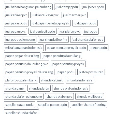
jual bahan bangunan palembang
jual clamp ppdu
jual joiner ppdu
jual kabinet pvc
jual lantai kayu pvc
jual marmer pvc
jual pagar ppdu
jual papan penutup proyek
jual papan ppdu
jual papan pvc
jual penjepit ppdu
jual plafon pvc
jual ppdu
jual ppdu palembang
jual shunda flooring
jual shunda plafon pvc
mitra bangunan indonesia
pagar penutup proyek ppdu
pagar ppdu
papan pagar daur ulang
papan penutup daur ulang
papan penutup daur ulang pvc
papan penutup proyek
papan penutup proyek daur ulang
papan ppdu
plafon pvc murah
plafon pvc palembang
shunda cabinet
shunda indonesia
shunda panel
shunda plafon
shunda plafon indonesia
shunda plafon palembang
shunda plafon pvc
shunda wallboard
supplier pagar ppdu
supplier papan ppdu
supplier shunda flooring
supplier shunda plafon