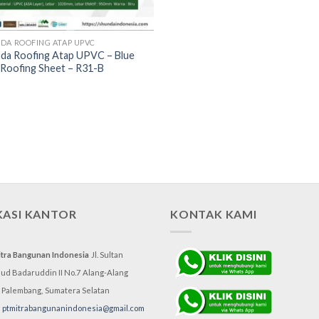
DA ROOFING ATAP UPVC
da Roofing Atap UPVC – Blue
Roofing Sheet – R31-B
KASI KANTOR
KONTAK KAMI
itra Bangunan Indonesia
Jl. Sultan
d Badaruddin II No.7
Alang-Alang
, Palembang,
Sumatera Selatan
:
ptmitrabangunanindonesia@gmail.com