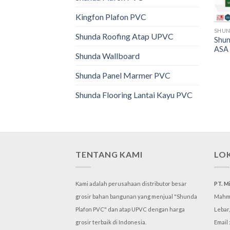
Kingfon Plafon PVC
SHUN
Shunda Roofing Atap UPVC
Shun
ASA 
Shunda Wallboard
Shunda Panel Marmer PVC
Shunda Flooring Lantai Kayu PVC
TENTANG KAMI
LO
Kami adalah perusahaan distributor besar
PT. M
grosir bahan bangunan yang menjual "Shunda
Mahmu
Plafon PVC" dan atap UPVC dengan harga
Lebar
grosir terbaik di Indonesia.
Email 